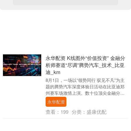
永华配资 K线图外“价值投资” 金融分
析师赛道“尽调”腾势汽车_技术_比亚
迪_km
8月1日，一场以“领势同行 驭见不凡”为主
题的腾势汽车深度体验日活动在比亚迪郑
州赛车场激情上演。数十位顶尖金融分析
师放下K线图与研究报告，化身赛道“玩
永华配资
家”，零距....
查看：
199
分类：
盛康优配