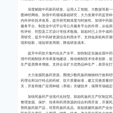
深度赋能中药新药研发。运用人工智能、大数据等新一代
图神经网络。加强中药领域基础研究，大力发展中药监管科
内外评价技术体系，提升研究精准度与时效性。加强中药新
服务平台、制造业中试平台等公共服务平台的作用，从临床
性评价、剂型及工艺设计等技术瓶颈。鼓励对已上市中成药
用研究，提升中药材资源综合利用水平。支持临床机构开展
现和创新，缩短研发周期，降低研发成本。
提升中药饮片集约化生产水平。加快制定实施全国中药饮
强中药炮制技术传承基地建设，推动炮制技术传承创新，促
生产提质降本增效。支持企业扩大优势品种生产，差异化打
大力发掘民族药资源。围绕少数民族药物独特疗效和经验
药理论和治疗特点的药材、饮片质量标准，建立完善质量控
关，开发和推广应用种植（养殖）关键技术，保障市场稳定
加快民族药产业现代化转型。鼓励民族药主产区制定民族
整理发掘、保护、传承和药用资源的综合利用开发，开展民
势民族药新产品，培育民族药名品。鼓励搭建民族药产业合