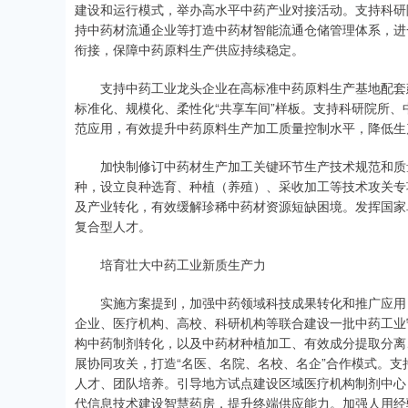
建设和运行模式，举办高水平中药产业对接活动。支持科研
持中药材流通企业等打造中药材智能流通仓储管理体系，进
衔接，保障中药原料生产供应持续稳定。
支持中药工业龙头企业在高标准中药原料生产基地配套建
标准化、规模化、柔性化“共享车间”样板。支持科研院所
范应用，有效提升中药原料生产加工质量控制水平，降低生
加快制修订中药材生产加工关键环节生产技术规范和质量
种，设立良种选育、种植（养殖）、采收加工等技术攻关专
及产业转化，有效缓解珍稀中药材资源短缺困境。发挥国家
复合型人才。
培育壮大中药工业新质生产力
实施方案提到，加强中药领域科技成果转化和推广应用，
企业、医疗机构、高校、科研机构等联合建设一批中药工业
构中药制剂转化，以及中药材种植加工、有效成分提取分离
展协同攻关，打造“名医、名院、名校、名企”合作模式。
人才、团队培养。引导地方试点建设区域医疗机构制剂中心
代信息技术建设智慧药房，提升终端供应能力。加强人用经