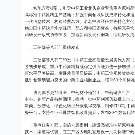
实施方案提到，引导中药工业龙头企业聚焦重点原料品种
高标准中药原料生产基地；加强中药领域科技成果转化和推
一代信息技术，构建经典名方、名老中医经验方等特色方剂
施全国中药饮片炮制规范、配方颗粒国家标准，持续完善饮
药研发开放式协作体系，加速新药发现和创新，缩短研发周
工信部等八部门重磅发布
工信部等八部门印发《中药工业高质量发展实施方案（202
系初步形成，重点中药原料持续稳定供应能力进一步增强，
新水平显著提高。发展质量明显提高，中药工业规模效益稳
批引领带动能力突出的中药工业领航企业，培育60个高标
协同体系更加健全，中药材种植加工、中药研发生产、流
中心。创新产品持续涌现，推动一批中药创新药获批上市，
新药。数智化、绿色化转型升级取得突破，制修订10项中
务平台，支持企业开展数智化改造提升，发布20个数智化转
重点任务方面，实施方案提到，建设高标准中药原料生产
技术、渠道等优势，在主产区因地制宜建设一批高标准中药