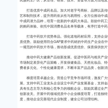
民族药主产区，从管理、销售、技术、资金等方面为当地发
打造优质中成药名品。加大对老字号商标、品牌以及传统
艺和制剂技术，提升用药依从性与易用性，全方位推动中成
中成药潜力品种，培育一批新的中成药大单品。鼓励中药工
的购药体验。依托中国消费名品名单等载体，有序打造中药
打造中药饮片优势单品。强化道地药材应用，支持企业申
质优势。鼓励使用符合GAP要求中药材的中药生产企业在中
一规范的中药饮片市场，推动形成优质优价、保质保供饮片
推动中药大健康产品创新发展。促进中医药与相关产业链
市场制定差异化产品策略，开发保健食品、天然化妆品、特
费者多元化、个性化健康需求，不断丰富产品品类，创新消
梯度培育卓越企业。营造公平竞争市场环境，激发广大中
展。支持中药工业龙头企业设立中药产业发展基金，支持金
具有生态主导力和核心竞争力的领航企业，鼓励其通过全产
创新攻关。开展中药领域优质中小企业梯度培育，打造独特
度，推动企业完善现代企业制度，健全公司治理结构。