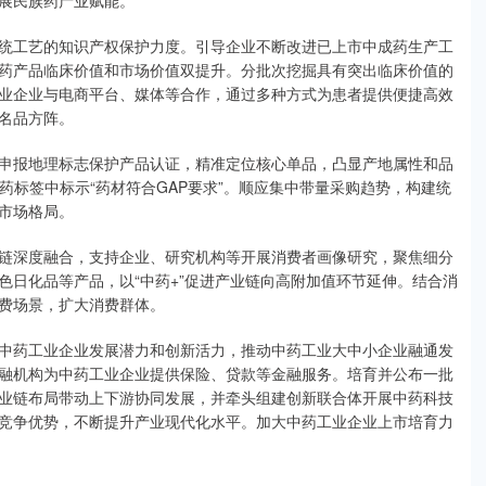
展民族药产业赋能。
工艺的知识产权保护力度。引导企业不断改进已上市中成药生产工
药产品临床价值和市场价值双提升。分批次挖掘具有突出临床价值的
业企业与电商平台、媒体等合作，通过多种方式为患者提供便捷高效
名品方阵。
报地理标志保护产品认证，精准定位核心单品，凸显产地属性和品
药标签中标示“药材符合GAP要求”。顺应集中带量采购趋势，构建统
市场格局。
深度融合，支持企业、研究机构等开展消费者画像研究，聚焦细分
色日化品等产品，以“中药+”促进产业链向高附加值环节延伸。结合消
费场景，扩大消费群体。
药工业企业发展潜力和创新活力，推动中药工业大中小企业融通发
融机构为中药工业企业提供保险、贷款等金融服务。培育并公布一批
业链布局带动上下游协同发展，并牵头组建创新联合体开展中药科技
竞争优势，不断提升产业现代化水平。加大中药工业企业上市培育力