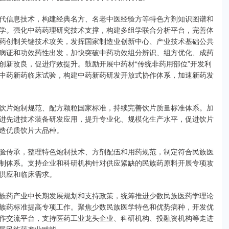
信息技术，构建经典名方、名老中医经验方等特色方剂知识图谱和
学。强化中药药理研究技术支撑，构建多组学联合分析平台，完善体
药创制关键技术攻关，发挥国家制造业创新中心、产业技术基础公共
病证和功效药性出发，加快突破中药功效组分辨识、组方优化、成药
创新改良，促进疗效提升。鼓励开展中药材“传统非药用部位”开发利
中药新药临床试验，构建中药新药研发开放式协作体系，加速新药发
片炮制规范、配方颗粒国家标准，持续完善饮片质量标准体系。加
进先进技术装备研发应用，提升专业化、规模化生产水平，促进饮片
造优质饮片大品种。
传承，整理特色炮制技术、方剂配伍和用药规范，制定符合民族医
制体系。支持企业和科研机构针对供应紧缺的民族药原料开展专项攻
供应和临床需求。
药产业中长期发展规划和支持政策，统筹推进少数民族医药学理论
族药标准提高专项工作。聚焦少数民族医学特色和优势病种，开发优
作交流平台，支持医药工业龙头企业、科研机构、投融资机构等走进