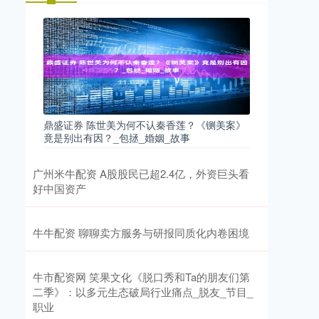
鼎盛证券 陈世美为何不认秦香莲？《铡美案》
竟是别出有因？_包拯_婚姻_故事
广州米牛配资 A股股民已超2.4亿，外资巨头看
好中国资产
牛牛配资 聊聊卖方服务与研报同质化内卷困境
牛市配资网 笑果文化《脱口秀和Ta的朋友们第
二季》：以多元生态破局行业痛点_脱友_节目_
职业